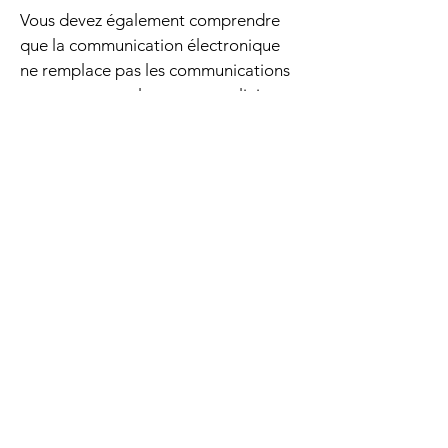
Vous devez également comprendre
que la communication électronique
ne remplace pas les communications
en personne ou les examens cliniques,
le cas échéant, ni la présence aux
urgences en cas de besoin (y compris
pour des soins urgents).
En fournissant vos informations, vous
acceptez que nous recueillions,
utilisions ou divulguions vos
renseignements personnels sur la
santé par le biais de communications
vidéo ou audio (dans le respect des
lois applicables en matière de
confidentialité) afin de vous prodiguer
des soins. En particulier, les moyens
de communication électronique