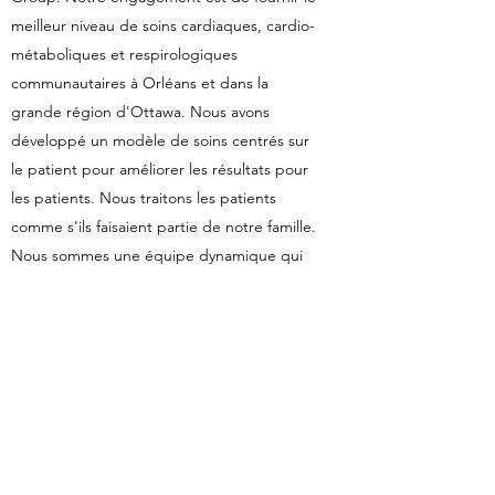
meilleur niveau de soins cardiaques, cardio-
métaboliques et respirologiques
communautaires à Orléans et dans la
grande région d'Ottawa. Nous avons
développé un modèle de soins centrés sur
le patient pour améliorer les résultats pour
les patients. Nous traitons les patients
comme s'ils faisaient partie de notre famille.
Nous sommes une équipe dynamique qui
travaille ensemble pour améliorer la qualité
de vie des patients. Tous nos spécialistes
sont membres du Collège royal des
médecins et chirurgiens du Canada.
613-699-3376